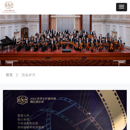
首页
ꄲ
流金岁月