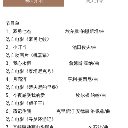
演出介绍
演员介绍
节目单
1、豪勇七杰 埃尔默·伯恩斯坦/曲
选自电影《豪勇七蛟》
2、小叮当 池田俊夫/曲
选自动画片《机器猫》
3、我心永恒 詹姆斯·霍纳/曲
选自电影《泰坦尼克号》
4、月亮河 亨利·曼西尼/曲
选自电影《蒂夫尼的早餐》
5、今夜感受我的爱 埃尔顿·约翰/曲
选自电影《狮子王》
6、请记住我 克里斯汀·安德森·洛佩兹/曲
选自电影《寻梦环游记》
7、宫崎骏动画电影联奏 久石让/曲